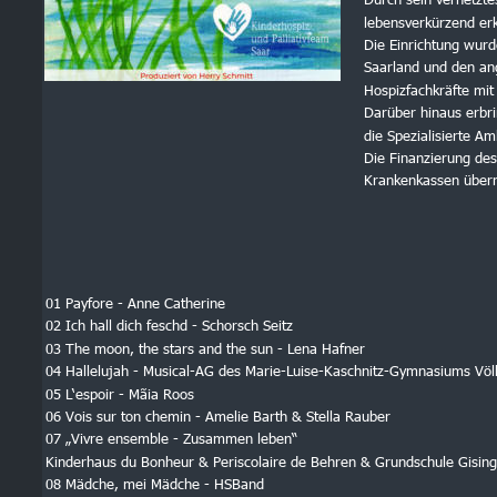
lebensverkürzend er
Die Einrichtung wurd
Saarland und den an
Hospizfachkräfte mit 
Darüber hinaus erbrin
die Spezialisierte Am
Die Finanzierung des
Krankenkassen übern
01 Payfore - Anne Catherine 
02 Ich hall dich feschd - Schorsch Seitz
03 The moon, the stars and the sun - Lena Hafner 
04 Hallelujah - Musical-AG des Marie-Luise-Kaschnitz-Gymnasiums Völ
05 L‘espoir - Mãia Roos 
06 Vois sur ton chemin - Amelie Barth & Stella Rauber 
07 „Vivre ensemble - Zusammen leben“
Kinderhaus du Bonheur & Periscolaire de Behren & Grundschule Gisin
08 Mädche, mei Mädche - HSBand 