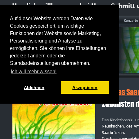
Herzlich willkommen bei Herry Schmitt 
Auf dieser Website werden Daten wie
Cookies gespeichert, um wichtige
Funktionen der Website sowie Marketing,
Personalisierung und Analyse zu
ermöglichen. Sie können Ihre Einstellungen
jederzeit ändern oder die
Das Saarland singt für seine Kinder
mef 77-2022
Standardeinstellungen übernehmen.
Ich will mehr wissen!
Ablehnen
Akzeptieren
CD „Das Saar
Zugunsten d
Das Kinderhospiz- un
Neunkirchen, des Am
Saarbrücken.
Durch sein vernetzte