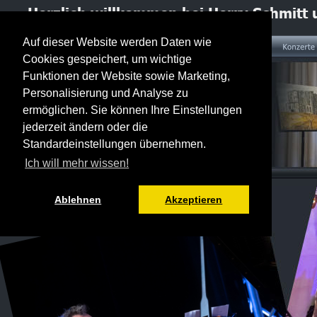
Herzlich willkommen bei Herry Schmitt 
Auf dieser Website werden Daten wie
Cookies gespeichert, um wichtige
Funktionen der Website sowie Marketing,
Personalisierung und Analyse zu
ermöglichen. Sie können Ihre Einstellungen
jederzeit ändern oder die
Solokonzert oder großes 
Standardeinstellungen übernehmen.
Orchester?
Ich will mehr wissen!
Konzerte
 mit
...
Ablehnen
Akzeptieren