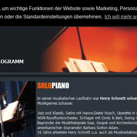
 bei Herry Schmitt und mefistoH Musik- und
 um wichtige Funktionen der Website sowie Marketing, Persona
ern oder die Standardeinstellungen übernehmen.
Ich will mehr w
PROGRAMM
SOLO
PIANO
In seiner musikalischen Laufbahn war 
Herry Schmitt schon
Musikgenres zuhause:
Jazz und Klassik, Satire mit Hanns-Dieter Hüsch, Operette in
WDR-Rundfunkorchester, Schlager mit Cindy & Bert, Swing m
Begründer der Musikfestspiele Saar, Gospel und Kirchenkonzer
amerikanischen Sopranistin Barbara Sutton-Adam. 
16 Jahre arbeitete Herry Schmitt u.a. auch als Musikredakt