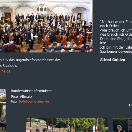
"Ich hab weder Ehren
noch Orden
-was brauch ich Ehre
was brauch ich Orde
Doch eine Ehre, die
ich:
Ich bin mit den Jah
Saarlouiser geworde
ie & das Jugendsinfonieorchester des 
Alfred Gulden
s Saarlouis
ine.de
Bundeswirtschaftsminister 
Peter Altmaier
Foto:  
both@both-partner.de
F