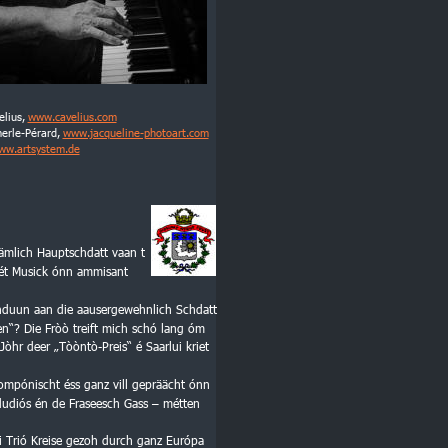
lius, 
www.cavelius.com
erle-Pérard, 
www.jacqueline-photoart.com
ww.artsystem.de
äämlich Hauptschdatt vaan t 
mét Musick ónn ammisant 
nduun aan die aausergewehnlich Schdatt 
wen“? Die Fròò treift mich schó lang óm 
 Jòhr deer „Tòòntò-Preis“ é Saarlui kriet 
ompónischt éss ganz vill gepräächt ónn 
hdudiós én de Fraseesch Gass – métten 
 Trió Kreise gezoh durch ganz Európa 