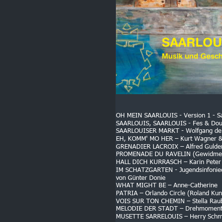
OH MEIN SAARLOUIS - Version 1 - Saa
SAARLOUIS, SAARLOUIS - Fes & Dou
SAARLOUISER MARKT - Wolfgang de 
EH, KOMM' MO HER – Kurt Wagner &
GRENADIER LACROIX – Alfred Gulde
PROMENADE DU RAVELIN (Gewidmet R
HALL DICH KURRASCH – Karin Peter
IM SCHATZGARTEN - Jugendsinfonieorc
von Günter Donie
WHAT MIGHT BE – Anne-Catherine
PATRIA – Orlando Circle (Roland Kun
VOIS SUR TON CHEMIN – Stella Raub
MELODIE DER STADT – Drehmoment 
MUSETTE SARRELOUIS – Herry Schmit