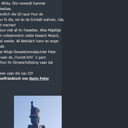
 Afrika. Ónn iwwerall hammer 
desdaas. 
ndlich die CD raus! Foor de 
r fó die, wó én de Schdatt wahnen, nää, 
tt machen! 
ur mét all ihr Fassetten. Alles Mijjellijje 
m volkstimmlich odder klassich Musick, 
só weider. All Beiträäch hann en enger 
tt. 
 der Mósjé Ówwerbómmääschder Peter 
vaan de „Tourist-Info“ ó ganz 
foor ihr Ónnerschditzóng vaan dat 
eren vaan die nau CD!
selfränkisch von 
Karin Peter