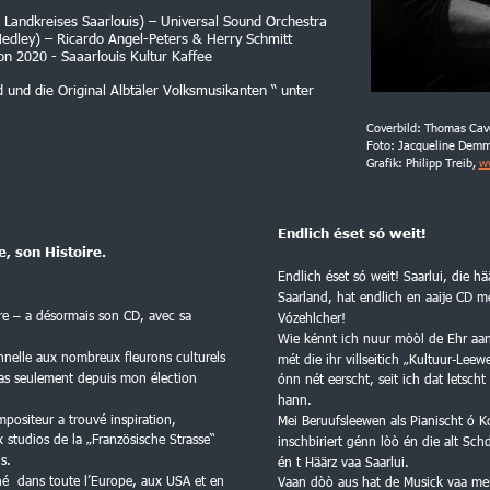
andkreises Saarlouis) – Universal Sound Orchestra
ey) – Ricardo Angel-Peters & Herry Schmitt
 2020 - Saaarlouis Kultur Kaffee
d die Original Albtäler Volksmusikanten “ unter 
Coverbild: Thomas Cave
Foto: Jacqueline Demm
Grafik: Philipp Treib, 
w
Endlich éset só weit! 
, son Histoire.
Endlich éset só weit! Saarlui, die h
Saarland, hat endlich en aaije CD 
rre – a désormais son CD, avec sa 
Vózehlcher!
Wie kénnt ich nuur mòòl de Ehr aa
nelle aux nombreux fleurons culturels 
mét die ihr villseitich „Kultuur-Lee
pas seulement depuis mon élection 
ónn nét eerscht, seit ich dat letscht
hann. 
mpositeur a trouvé inspiration, 
Mei Beruufsleewen als Pianischt ó K
x studios de la „Französische Strasse“ 
inschbiriert génn lòò én die alt Sc
s.
én t Häärz vaa Saarlui. 
é  dans toute l’Europe, aux USA et en 
Vaan dòò aus hat de Musick vaa mei