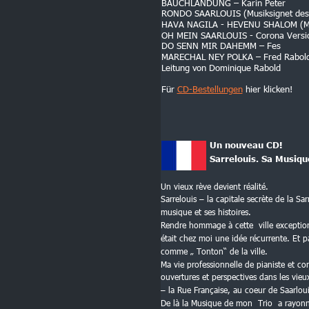
BAUCHLANDUNG – Karin Peter
RONDO SAARLOUIS (Musiksignet des L
HAVA NAGILA - HEVENU SHALOM (Medl
OH MEIN SAARLOUIS - Corona Version
DO SENN MIR DAHEMM – Fes
MARECHAL NEY POLKA – Fred Rabold un
Leitung von Dominique Rabold
Für 
CD-Bestellungen
 hier klicken!
Un nouveau CD!
Sarrelouis. Sa Musique
Un vieux rève devient réalité.
Sarrelouis – la capitale secrète de la Sa
musique et ses histoires. 
Rendre hommage à cette  ville exception
était chez moi une idée récurrente. Et 
comme „ Tonton“ de la ville.
Ma vie professionnelle de pianiste et co
ouvertures et perspectives dans les vieu
– la Rue Française, au coeur de Saarloui
De là la Musique de mon  Trio  a rayonn