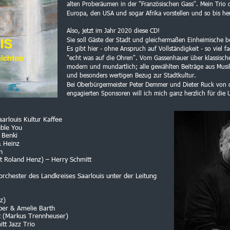
alten Proberäumen in der "Französischen Gass". Mein Trio d
Europa, den USA und sogar Afrika vorstellen und so bis h
Also, jetzt im Jahr 2020 diese CD!
Sie soll Gäste der Stadt und gleichermaßen Einheimische b
Es gibt hier - ohne Anspruch auf Vollständigkeit - so viel fa
"echt was auf die Ohren". Vom Gassenhauer über klassisch
modern und mundartlich; alle gewählten Beiträge aus Musi
und besonders wertigen Bezug zur Stadtkultur.
Bei Oberbürgermeister Peter Demmer und Dieter Ruck von d
engagierten Sponsoren will ich mich ganz herzlich für die
rlouis Kultur Kaffee
ble You
Benki
 Heinz
n
oland Henz) – Herry Schmitt
hester des Landkreises Saarlouis unter der Leitung 
z)
er & Amelie Barth
(Markus Trennheuser)
t Jazz Trio