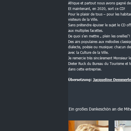
Afrique et partout nous avons gagné de 
Et maintenant, en 2020, sort ce CD!
Pour le plaisir de tous – pour les habita
visiteurs de la Ville.
Sans prétendre épuiser le sujet le CD off
aux multiples facettes.
De quoi s’en mettre „ plein les oreilles“!
Des airs populaires aux mélodies class
dialecte, poésie ou musique: chacun des 
avec la Culture de la Ville.
Je remercie très sincèrement Monsieur 
Dieter Ruck du Bureau du Tourisme et to
dans cette entreprise.
Übersetzung: 
J
acqueline Demmerle
Ein großes Dankeschön an die Mit