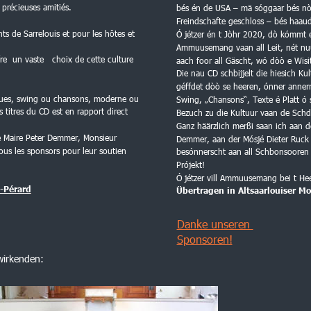
précieuses amitiés.
bés én de USA – mä sóggaar bés nò
Freindschafte geschloss – bés haau
nts de Sarrelouis et pour les hôtes et 
Ó jétzer én t Jòhr 2020, dò kómmt e
Ammuusemang vaan all Leit, nét nuu
re  un vaste   choix de cette culture 
aach foor all Gäscht, wó dòò e Wisi
Die nau CD schbijjelt die hiesich Kultu
géffdet dòò se heeren, ónner anner
iques, swing ou chansons, moderne ou 
Swing, „Chansons“, Texte é Platt ó 
titres du CD est en rapport direct  
Bezuch zu die Kultuur vaan de Schda
Ganz häärzlich merßi saan ich aan
le Maire Peter Demmer, Monsieur 
Demmer, aan der Mósjé Dieter Ruck 
us les sponsors pour leur soutien 
besónnerscht aan all Schbonsooren 
Prójekt! 
Ó jétzer vill Ammuusemang bei t He
-Pérard
Übertragen in Altsaarlouiser Mo
Danke unseren 
Sponsoren!
wirkenden: