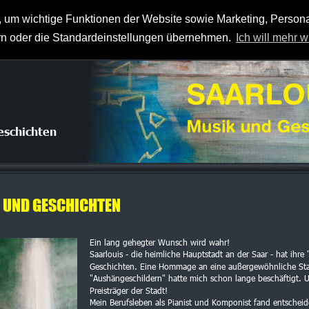
 bei Herry Schmitt und mefistoH Musik- und
 um wichtige Funktionen der Website sowie Marketing, Persona
ern oder die Standardeinstellungen übernehmen.
Ich will mehr w
eschichten
 UND GESCHICHTEN
Ein lang gehegter Wunsch wird wahr!
Saarlouis - die heimliche Hauptstadt an der Saar - hat ihr
Geschichten. Eine Hommage an eine außergewöhnliche Stadt 
"Aushängeschildern" hatte mich schon lange beschäftigt. U
Preisträger der Stadt!
Mein Berufsleben als Pianist und Komponist fand entschei